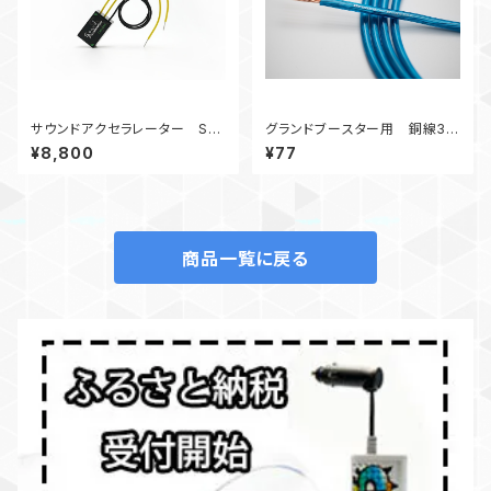
サウンドアクセラレーター SA-
グランドブースター用 銅線3.5
4
φ 0.1ｍ【10cm】
¥8,800
¥77
商品一覧に戻る