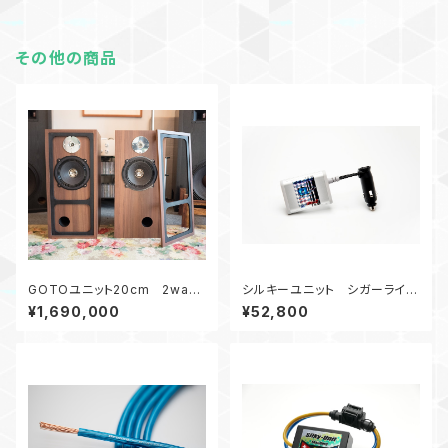
その他の商品
GOTOユニット20cm 2way
シルキーユニット シガーライタ
スピーカー【受注生産可能です】
ーU3
¥1,690,000
¥52,800