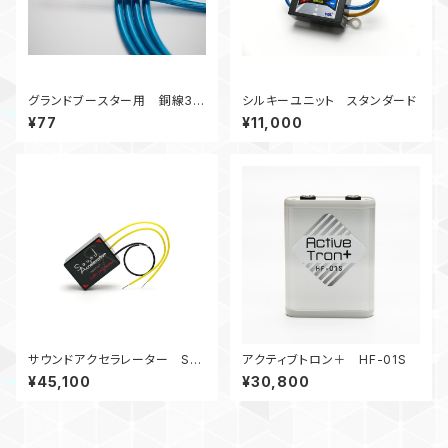
グランドブースター用 銅線3.5
シルキーユニット スタンダード
φ 0.1ｍ【10cm】
¥77
¥11,000
サウンドアクセラレーター SA-
アクティブトロン＋ HF-01S
２mk2
¥45,100
¥30,800